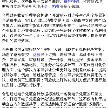
智化服务。这些服务涵盖聚合商旅、
费控报销
、收付款管理、
财务收支经营分析和电子
会计档案
等多个领域。
合思财务收支管理平台构建了开放的业财连接生态和全场景聚
合消费生态，实现了“线上消费交易 + 线下易商户支付”的全场
景覆盖。随着数字货币和数电票的应用推广，该平台能够推动
企业优化经济业务流程，助力电子凭证数字化转型的全流程闭
环。通过这个平台，企业可以实现差旅智能化管理，提高差旅
费用的管控效率。
合思推出的无需报销的“消费 – 入账 – 归档”全流程解决方案，
涵盖了总额管控、
商旅
线上订购、差旅申请、易商卡线下消
费、发票采集、审核对账、统一开票、自动提报、资金结算、
档案归档、自动记账、商旅分析等众多环节。在差旅智能化管
理方面，这个解决方案可以让企业更好地控制差旅成本，提高
报销效率。例如，通过总额管控，企业可以设定差旅费用的上
限，避免员工过度消费；商旅线上订购功能则方便员工进行差
旅安排，提高出行效率。
合思通过电子凭证会计数据标准统一各类电子凭证的底层技
术，打通了电子凭证会计处理全流程各环节。这不仅有利于推
动企业内外数据共享，还能达到电子凭证会计数据“多跑路”、