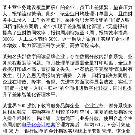
某主营业务建设覆盖面极广的企业，员工出差频繁，垫资压力
大，报销流程繁琐。此外，该企业日均处理订单量大，且由财
务手工录入，工作效率低下。采用合思无需报销的“消费入账
归档”解决方案后，企业实现了差旅智能化管理，“无需报销”
提高了业财协同效率，报销周期缩短至 3 周，报销效率提高
300%，人工成本节约 50%。这一解决方案真正实现了企业降
本增效，助力管理层科学决策、高效管控成本。
某知名头部数字阅读品牌企业，存在数据分散内部多系统、业
务流程断裂等问题。每月处理单据量需全量打印粘贴，全业务
数据打印成本高，票据原文丢失、档案信息不完整等情况时有
发生。引入合思无需报销的“消费 – 入账 – 归档”解决方案后，
企业在增效、降本、合规、先进等方面取得显著成效，实现了
“消费 – 报销 – 入账 – 归档”的全面推进数字化转型，同时也提
升了差旅智能化管理水平。
某世界 500 强旗下教育服务品牌企业，企业业务、财务系统多
且相互独立，实物存档占用较多物理空间，重复的纸质档案录
入操作耗时长、易出错，实物凭证与业务分散。使用合思全生
命周期的
电子化会计档案
管理方案后，年均 60 万 + 会计凭证
和 36 万 + 银行回单的会计档案实现线上单套制管理。该企业