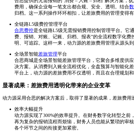
合思提供的无需报销的“消费 – 入账 – 归档”解决
费用，确保企业每一笔支出都合规、安全、透明。结合
数
归档。这一系列操作环环相扣，让差旅费用的管理变得有
全链路L5级费控管理平台
合思费控
是全链路L5级无需报销费用控制管理平台。它
费、报销、对账、记账、归档、报表”的全流程数字化费
明、可追踪。这样一来，动力源的差旅费用管理从源头到
全场景智能
差旅管理
平台
合思商城是全场景智能差旅管理平台，它聚合多维度供应
决方案。从消费到入账全流程优化，全盘预算与智能化差旅
平台上，动力源的差旅费用不仅透明，而且在合理规划和
显著成果：差旅费用透明化带来的企业变革
动力源采用合思的解决方案后，取得了显著的成果，差旅费用
效率大幅提升
动力源实现了300%的效率提升。在财务数字化转型之
再为复杂的报销流程而烦恼，财务人员也能从繁琐的审核
各个环节之间的衔接更加紧密。