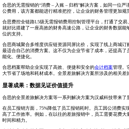
合思的无需报销的“消费 – 入账 – 归档”解决方案，如同
公费用，该方案都能进行精准把控，让企业的财务管理更加规
合思费控全链路L5级无需报销费用控制管理平台，打通了交易
就好比搭建了一座高效的财务高速公路，让企业的财务数据能
位的支持。
合思商城聚合多维度供应链资源同屏比价，实现了线上商城订
最适合自己的消费方案。这不仅为企业节省了成本，还提高了
能化、便捷化。
合思档案帮助企业实现了高效、便捷和安全的
会计档案
管理。
大节省了场地和耗材成本。全景差旅解决方案所涉及的相关差
显著成果：数据见证价值提升
合思的全景差旅解决方案等一系列解决方案为汉威科技带来了
在员工报销方面，75%降低了员工报销耗时。员工因公消费
高了工作效率。例如，在以往的差旅报销中，员工需要花费大
时间和精力。