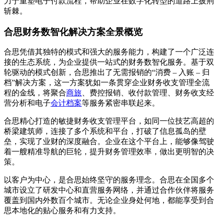
力于重塑电子付款流程，帮助企业在数字化转型的道路上披荆
斩棘。
合思财务数智化解决方案全景概览
合思凭借其独特的模式和强大的服务能力，构建了一个广泛连
接的生态系统，为企业提供一站式的财务数智化服务。基于双
轮驱动的模式创新，合思推出了无需报销的“消费 – 入账 – 归
档”解决方案，这一方案犹如一条贯穿企业财务收支管理全流
程的金线，将聚合
商旅
、费控报销、收付款管理、财务收支经
营分析和电子
会计档案
等服务紧密串联起来。
合思精心打造的敏捷财务收支管理平台，如同一位技艺高超的
桥梁建筑师，连接了多个系统和平台，打破了信息孤岛的壁
垒，实现了业财的深度融合。企业在这个平台上，能够像驾驶
着一艘精准导航的巨轮，提升财务管理效率，做出更明智的决
策。
以客户为中心，是合思始终坚守的服务理念。合思在全国多个
城市设立了研发中心和直营服务网络，并通过合作伙伴将服务
覆盖到国内外数百个城市。无论企业身处何地，都能享受到合
思本地化的贴心服务和有力支持。