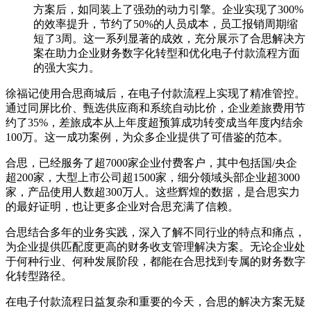
方案后，如同装上了强劲的动力引擎。企业实现了300%
的效率提升，节约了50%的人员成本，员工报销周期缩
短了3周。这一系列显著的成效，充分展示了合思解决方
案在助力企业财务数字化转型和优化电子付款流程方面
的强大实力。
徐福记使用合思商城后，在电子付款流程上实现了精准管控。
通过同屏比价、甄选供应商和系统自动比价，企业差旅费用节
约了35%，差旅成本从上年度超预算成功转变成当年度内结余
100万。这一成功案例，为众多企业提供了可借鉴的范本。
合思，已经服务了超7000家企业付费客户，其中包括国/央企
超200家，大型上市公司超1500家，细分领域头部企业超3000
家，产品使用人数超300万人。这些辉煌的数据，是合思实力
的最好证明，也让更多企业对合思充满了信赖。
合思结合多年的业务实践，深入了解不同行业的特点和痛点，
为企业提供匹配度更高的财务收支管理解决方案。无论企业处
于何种行业、何种发展阶段，都能在合思找到专属的财务数字
化转型路径。
在电子付款流程日益复杂和重要的今天，合思的解决方案无疑