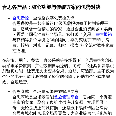
合思各产品：核心功能与传统方案的优势对决
合思费控
：全链路数字化费控先锋
合思费控是一款全链路L5级无需报销费用控制管理平
台，它就像一位精明的管家，通过企业消费商城 + 易商
卡覆盖了因公消费的全场景。它打破了交易、
费控报销
与存档等多个系统之间的隔阂，率先实现了“申请、消
费、报销、对账、记账、归档、报表”的全流程数字化费
控管理。
在差旅、用车、餐饮、办公采购等多场景下，合思费控能够自
动采集消费数据，并让数据自动流转。同时，它还具备发票识
别验真功能，让费用支出变得合规、透明、可追踪。这不仅为
企业的电子付款流程提供了坚实的保障，还助力企业降本增
效、合规经营。
合思商城：全场景智能差旅管理专家
合思商城是全场景智能
差旅管理平台
，它如同一个资源
丰富的宝库，聚合了多维度供应链资源，实现同屏比
价。无论是线上商城订购，还是线下易商卡因公消费，
合思商城都能实现全场景覆盖，为企业提供全球化智能