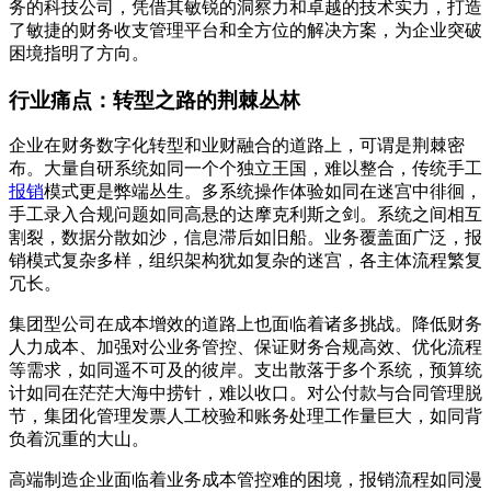
务的科技公司，凭借其敏锐的洞察力和卓越的技术实力，打造
了敏捷的财务收支管理平台和全方位的解决方案，为企业突破
困境指明了方向。
行业痛点：转型之路的荆棘丛林
企业在财务数字化转型和业财融合的道路上，可谓是荆棘密
布。大量自研系统如同一个个独立王国，难以整合，传统手工
报销
模式更是弊端丛生。多系统操作体验如同在迷宫中徘徊，
手工录入合规问题如同高悬的达摩克利斯之剑。系统之间相互
割裂，数据分散如沙，信息滞后如旧船。业务覆盖面广泛，报
销模式复杂多样，组织架构犹如复杂的迷宫，各主体流程繁复
冗长。
集团型公司在成本增效的道路上也面临着诸多挑战。降低财务
人力成本、加强对公业务管控、保证财务合规高效、优化流程
等需求，如同遥不可及的彼岸。支出散落于多个系统，预算统
计如同在茫茫大海中捞针，难以收口。对公付款与合同管理脱
节，集团化管理发票人工校验和账务处理工作量巨大，如同背
负着沉重的大山。
高端制造企业面临着业务成本管控难的困境，报销流程如同漫