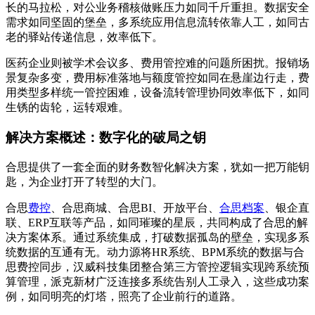
长的马拉松，对公业务稽核做账压力如同千斤重担。数据安全
需求如同坚固的堡垒，多系统应用信息流转依靠人工，如同古
老的驿站传递信息，效率低下。
医药企业则被学术会议多、费用管控难的问题所困扰。报销场
景复杂多变，费用标准落地与额度管控如同在悬崖边行走，费
用类型多样统一管控困难，设备流转管理协同效率低下，如同
生锈的齿轮，运转艰难。
解决方案概述：数字化的破局之钥
合思提供了一套全面的财务数智化解决方案，犹如一把万能钥
匙，为企业打开了转型的大门。
合思
费控
、合思商城、合思BI、开放平台、
合思档案
、银企直
联、ERP互联等产品，如同璀璨的星辰，共同构成了合思的解
决方案体系。通过系统集成，打破数据孤岛的壁垒，实现多系
统数据的互通有无。动力源将HR系统、BPM系统的数据与合
思费控同步，汉威科技集团整合第三方管控逻辑实现跨系统预
算管理，派克新材广泛连接多系统告别人工录入，这些成功案
例，如同明亮的灯塔，照亮了企业前行的道路。