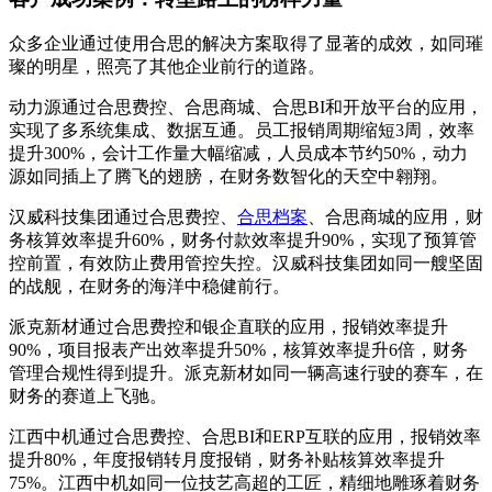
众多企业通过使用合思的解决方案取得了显著的成效，如同璀
璨的明星，照亮了其他企业前行的道路。
动力源通过合思费控、合思商城、合思BI和开放平台的应用，
实现了多系统集成、数据互通。员工报销周期缩短3周，效率
提升300%，会计工作量大幅缩减，人员成本节约50%，动力
源如同插上了腾飞的翅膀，在财务数智化的天空中翱翔。
汉威科技集团通过合思费控、
合思档案
、合思商城的应用，财
务核算效率提升60%，财务付款效率提升90%，实现了预算管
控前置，有效防止费用管控失控。汉威科技集团如同一艘坚固
的战舰，在财务的海洋中稳健前行。
派克新材通过合思费控和银企直联的应用，报销效率提升
90%，项目报表产出效率提升50%，核算效率提升6倍，财务
管理合规性得到提升。派克新材如同一辆高速行驶的赛车，在
财务的赛道上飞驰。
江西中机通过合思费控、合思BI和ERP互联的应用，报销效率
提升80%，年度报销转月度报销，财务补贴核算效率提升
75%。江西中机如同一位技艺高超的工匠，精细地雕琢着财务