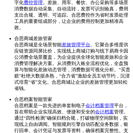
字化
费控管理
。差旅、用车、餐饮、办公采购等多场景
消费数据自动采集、自动流转，发票可识别验真，费用
支出合规、透明、可追踪。合思费控作为省时发票处理
工具的重要组成部分，让企业的费用控制更加精准高
效。
合思商城差旅管家
合思商城是全场景智能
差旅管理平台
。它聚合多维度供
应链资源同屏比价，实现线上商城订购与线下易商卡因
公消费全场景覆盖，为企业提供全球化智能差旅和企业
消费管理解决方案。从消费到入账全流程优化，全盘预
算与智能化差旅动态管理，消费数据可视化分析。“买贵
赔”杜绝大数据杀熟，“合力省”激励全员主动节约，沉浸
式培育“省”文化。合思商城让企业的差旅管理更加轻松
省钱。
合思档案智能管家
合思档案是一款先进的单套制电子
会计档案管理
平台，
旨在帮助企业实现高效、便捷和安全的
会计档案
管理。
通过“四性检测”确保归档合规，打破物理空间限制，实
现线上自由调阅。智能规则引擎自动匹配业务数据，银
行回单、会计凭证与发票等资料，确保档案完整性。支