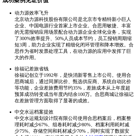
成功案例见证价值
动力源效率飞升
北京动力源科技股份有限公司是北京市专精特新小巨人
企业、中国电源行业首家上市企业。合思用敏捷、丰富
的无需报销应用场景配合动力源企业全球化业务，实现
了300%效率提升、50%人员成本节约，员工报销周期缩
短3周，助力企业实现了精细化闭环管理和降本增效。合
思作为省时发票处理工具，在动力源的应用中发挥了巨
大的作用。
徐福记差旅省钱
徐福记创立于1992年，是快消新零售上市公司。使用合
思商城后，通过同屏比价、甄选供应商、系统自动比价
等功能，企业差旅费用节约35%，差旅成本从上年度超
预算成功转变成当年度内结余100万。合思商城让徐福记
在差旅管理方面取得了显著的成效。
中交水运档案提效
中交水运规划设计院有限公司使用合思档案后，档案整
理耗时减少67%、组卷耗时减少80%、档案利用耗时减
少75%、存储空间和耗材减少70%，同时实现了数据安