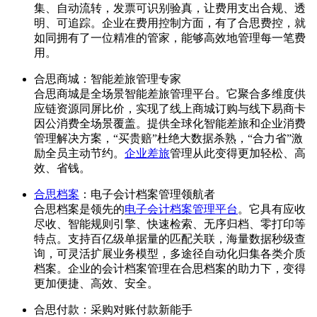
集、自动流转，发票可识别验真，让费用支出合规、透
明、可追踪。企业在费用控制方面，有了合思费控，就
如同拥有了一位精准的管家，能够高效地管理每一笔费
用。
合思商城：智能差旅管理专家
合思商城是全场景智能差旅管理平台。它聚合多维度供
应链资源同屏比价，实现了线上商城订购与线下易商卡
因公消费全场景覆盖。提供全球化智能差旅和企业消费
管理解决方案，“买贵赔”杜绝大数据杀熟，“合力省”激
励全员主动节约。
企业差旅
管理从此变得更加轻松、高
效、省钱。
合思档案
：电子会计档案管理领航者
合思档案是领先的
电子会计档案管理平台
。它具有应收
尽收、智能规则引擎、快速检索、无序归档、零打印等
特点。支持百亿级单据量的匹配关联，海量数据秒级查
询，可灵活扩展业务模型，多途径自动化归集各类介质
档案。企业的会计档案管理在合思档案的助力下，变得
更加便捷、高效、安全。
合思付款：采购对账付款新能手