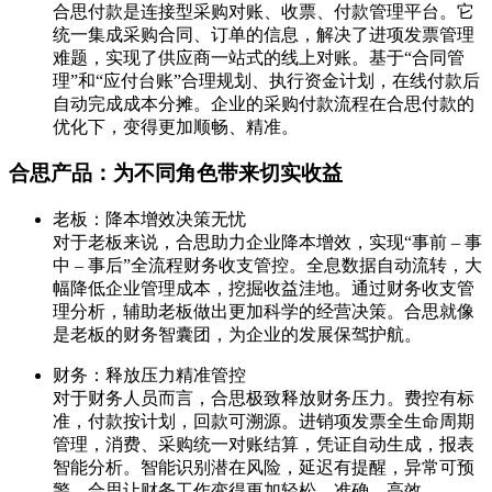
合思付款是连接型采购对账、收票、付款管理平台。它
统一集成采购合同、订单的信息，解决了进项发票管理
难题，实现了供应商一站式的线上对账。基于“合同管
理”和“应付台账”合理规划、执行资金计划，在线付款后
自动完成成本分摊。企业的采购付款流程在合思付款的
优化下，变得更加顺畅、精准。
合思产品：为不同角色带来切实收益
老板：降本增效决策无忧
对于老板来说，合思助力企业降本增效，实现“事前 – 事
中 – 事后”全流程财务收支管控。全息数据自动流转，大
幅降低企业管理成本，挖掘收益洼地。通过财务收支管
理分析，辅助老板做出更加科学的经营决策。合思就像
是老板的财务智囊团，为企业的发展保驾护航。
财务：释放压力精准管控
对于财务人员而言，合思极致释放财务压力。费控有标
准，付款按计划，回款可溯源。进销项发票全生命周期
管理，消费、采购统一对账结算，凭证自动生成，报表
智能分析。智能识别潜在风险，延迟有提醒，异常可预
警。合思让财务工作变得更加轻松、准确、高效。