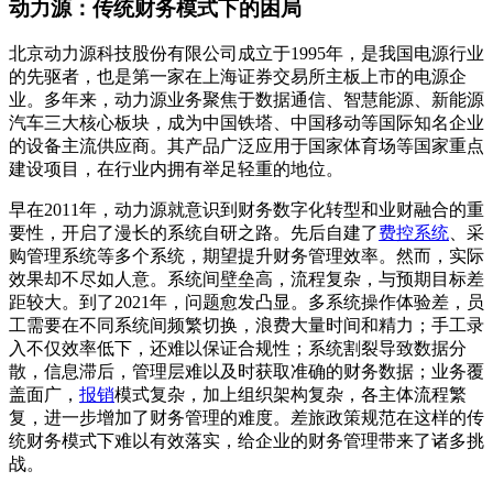
动力源：传统财务模式下的困局
北京动力源科技股份有限公司成立于1995年，是我国电源行业
的先驱者，也是第一家在上海证券交易所主板上市的电源企
业。多年来，动力源业务聚焦于数据通信、智慧能源、新能源
汽车三大核心板块，成为中国铁塔、中国移动等国际知名企业
的设备主流供应商。其产品广泛应用于国家体育场等国家重点
建设项目，在行业内拥有举足轻重的地位。
早在2011年，动力源就意识到财务数字化转型和业财融合的重
要性，开启了漫长的系统自研之路。先后自建了
费控系统
、采
购管理系统等多个系统，期望提升财务管理效率。然而，实际
效果却不尽如人意。系统间壁垒高，流程复杂，与预期目标差
距较大。到了2021年，问题愈发凸显。多系统操作体验差，员
工需要在不同系统间频繁切换，浪费大量时间和精力；手工录
入不仅效率低下，还难以保证合规性；系统割裂导致数据分
散，信息滞后，管理层难以及时获取准确的财务数据；业务覆
盖面广，
报销
模式复杂，加上组织架构复杂，各主体流程繁
复，进一步增加了财务管理的难度。差旅政策规范在这样的传
统财务模式下难以有效落实，给企业的财务管理带来了诸多挑
战。