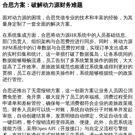
合思方案：破解动力源财务难题
面对动力源的困境，合思凭借专业的技术和丰富的经验，为其
量身定制了一套全面的解决方案。
在系统集成方面，合思将动力源HR系统中的人员基础信息、
部门负责人、组织架构与合思费控进行同步。同时，将动力源
BPM系统中的订单数据与合思费控对接，实现订单支出成本
的实时归集和统计。这一举措打破了数据孤岛，让各系统间的
数据能够顺畅流通，员工告别了多系统繁复操作的困扰，大大
提高了工作效率。差旅政策规范也能通过系统集成得到更好的
贯彻，员工在进行差旅相关操作时，系统能够根据统一的政策
进行管控。
合思还推出了无需报销方案，这一创新方案让业务人员因公消
费免垫资、免开票，极大提升了员工的幸福感。消费过程受到
申请单和差标管控，确保每一笔消费都符合企业的差旅政策规
范。财务人员则可以统一对账，系统自动拆分子对账单并发起
审批，自动创建结算单。发票明细自动绑定，凭证自动生成，
一键归档，整个报销流程变得高效、便捷。此外，合思系统连
接能力强，采用Open API（开放接口）与自定义流程引擎技
术，支持以标准化方式对接第三方系统，进一步加快了业务处