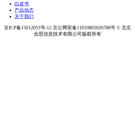
热点内容
预算管理软件
项目预算管理
项目资金管理
项目成本管理
费用
管控系统怎么样
费用报销软件系统
费用报销系统
费用报销管
理系统
费用报销控制系统
产品
解决方案
客户案例
白皮书
产品动态
关于我们
京ICP备15012053号-12 京公网安备11010802020788号 © 北京
合思信息技术有限公司版权所有