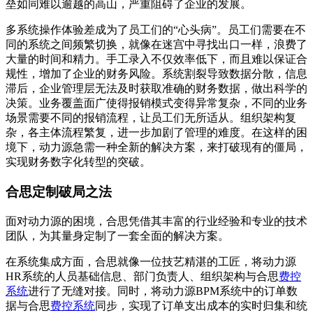
垒如同难以逾越的高山，严重阻碍了企业的发展。
多系统操作体验差成为了员工们的“心头病”。员工们需要在不
同的系统之间频繁切换，就像在迷宫中寻找出口一样，浪费了
大量的时间和精力。手工录入不仅效率低下，而且难以保证合
规性，增加了企业的财务风险。系统割裂导致数据分散，信息
滞后，企业管理层无法及时获取准确的财务数据，做出科学的
决策。业务覆盖面广使得报销模式变得异常复杂，不同的业务
场景需要不同的报销流程，让员工们无所适从。组织架构复
杂，各主体流程繁复，进一步加剧了管理的难度。在这样的困
境下，动力源急需一种全新的解决方案，来打破现有的僵局，
实现财务数字化转型的突破。
合思定制破局之法
面对动力源的困境，合思凭借其丰富的行业经验和专业的技术
团队，为其量身定制了一套全面的解决方案。
在系统集成方面，合思就像一位技艺精湛的工匠，将动力源
HR系统的人员基础信息、部门负责人、组织架构与合思
费控
系统
进行了无缝对接。同时，将动力源BPM系统中的订单数
据与合思
费控系统
同步，实现了订单支出成本的实时归集和统