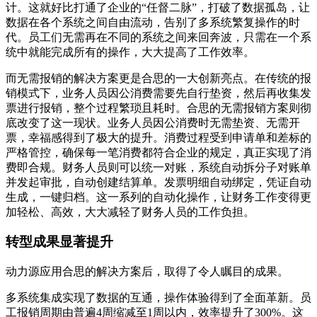
计。这就好比打通了企业的“任督二脉”，打破了数据孤岛，让
数据在各个系统之间自由流动，告别了多系统繁复操作的时
代。员工们无需再在不同的系统之间来回奔波，只需在一个系
统中就能完成所有的操作，大大提高了工作效率。
而无需报销的解决方案更是合思的一大创新亮点。在传统的报
销模式下，业务人员因公消费需要先自行垫资，然后再收集发
票进行报销，整个过程繁琐且耗时。合思的无需报销方案则彻
底改变了这一现状。业务人员因公消费时无需垫资、无需开
票，幸福感得到了极大的提升。消费过程受到申请单和差标的
严格管控，确保每一笔消费都符合企业的规定，真正实现了消
费即合规。财务人员则可以统一对账，系统自动拆分子对账单
并发起审批，自动创建结算单。发票明细自动绑定，凭证自动
生成，一键归档。这一系列的自动化操作，让财务工作变得更
加轻松、高效，大大减轻了财务人员的工作负担。
转型成果显著提升
动力源应用合思的解决方案后，取得了令人瞩目的成果。
多系统集成实现了数据的互通，操作体验得到了全面革新。员
工报销周期由普遍4周缩减至1周以内，效率提升了300%。这