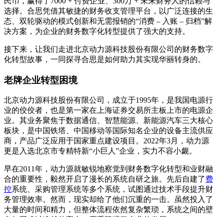
民币，赢得了7000 + 付费企业、300万 + 未来财务人的信赖与
选择。合思凭借其敏捷的财务收支管理平台，以广泛连接的生
态、双轮驱动的模式创新和无需报销的“消费 – 入账 – 归档”解
决方案，为企业的财务数字化转型提供了强大的支持。
接下来，让我们走进北京动力源科技股份有限公司的财务数字
化转型故事，一同探寻合思是如何助力其实现华丽转身的。
老牌企业转型困境
北京动力源科技股份有限公司，成立于1995年，是我国电源行
业的佼佼者，也是第一家在上海证券交易所主板上市的电源企
业。其业务聚焦于数据通信、智慧能源、新能源汽车三大核心
板块，是中国铁塔、中国移动等国际知名企业的设备主流供应
商，产品广泛应用于国家重点建设项目。2022年3月，动力源
更是入选北京市专精特新“小巨人”企业，实力不容小觑。
早在2011年，动力源就敏锐地察觉到财务数字化转型和业财融
合的重要性，毅然开启了漫长的系统自研之旅。先后自建了
费
控
系统、采购管理系统等多个系统，试图通过技术手段提升财
务管理效率。然而，现实却给了他们沉重的一击。虽然投入了
大量的时间和精力，但整体流程依然复杂繁琐，系统之间的壁