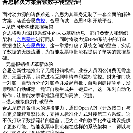
合思解决方案解锁数字转型密码
面对动力源的诸多难题，合思为其量身定制了一套全面的解决
方案，涵盖合思
费控
、合思商城、合思BI和开放平台。
– 系统同步构建数据桥梁
合思将动力源HR系统中的人员基础信息、部门负责人和组织
架构与
合思费控
进行同步，同时将动力源BPM系统中的订单
数据也接入
合思费控
。这一举措打破了系统之间的壁垒，实现
了数据的无缝流通，为智能发票审批流程提供了坚实的数据基
础。
– 无需报销模式革新体验
合思创新性地推出了无需报销模式。业务人员因公消费无需垫
资、无需开票，消费过程受到申请单和差标管控。财务部门统
一对账，自动拆分子对账单并发起审批，自动创建结算单，发
票明细自动绑定，凭证自动生成并一键归档。这一系列自动化
操作，让智能发票审批流程更加高效、便捷。
– 强大连接能力打破壁垒
合思系统具备强大的连接能力，通过Open API（开放接口）与
自定义流程引擎技术，支持以标准化方式对接第三方系统。这
不仅打破了数据流转的壁垒，还为企业的数字化生态建设提供
了更多可能。智能发票审批流程在这样的系统架构下，得以与
企业的各个业务环节深度融合。