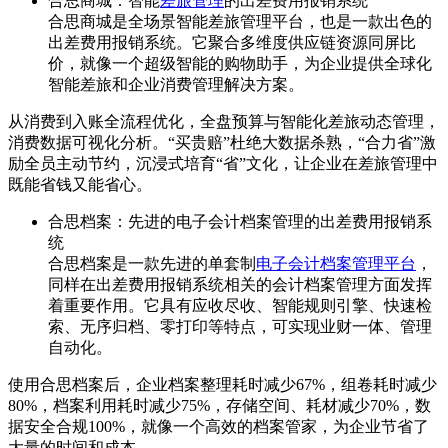
合思商城：智能
差旅管理
的出差费用报销系统
合思商城是全场景智能差旅管理平台，也是一款出色的
出差费用报销系统。它聚合多维度供应链资源同屏比
价，就像一个超级智能的购物助手，为企业提供全球化
智能差旅和企业消费管理解决方案。
从消费到入账全流程优化，全盘预算与智能化差旅动态管理，
消费数据可视化分析。“买贵赔”杜绝大数据杀熟，“合力省”激
励全员主动节约，沉浸式培育“省”文化，让企业在差旅管理中
既能省钱又能省心。
合思档案：先进的电子会计档案管理的出差费用报销系
统
合思档案是一款先进的单套制
电子会计档案管理平台
，
同样在出差费用报销系统相关的会计档案管理方面发挥
着重要作用。它具有应收尽收、智能规则引擎、快速检
索、无序归档、零打印等特点，可实现业财一体、管理
自动化。
使用合思档案后，企业档案整理耗时减少67%，组卷耗时减少
80%，档案利用耗时减少75%，存储空间、耗材减少70%，数
据安全合规100%，就像一个高效的档案管家，为企业节省了
大量的时间和成本。