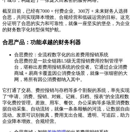
个城市，构建起了一张庞大而紧密的服务网络。
截至目前，已经有7000 + 付费企业、300万 + 未来财务人选择
合思，共同实现降本增效、合规经营和低碳运营的目标。这充
分证明了合思的实力和可靠性，就像一座坚实的堡垒，为企业
的财务数字化转型保驾护航。
合思产品：功能卓越的财务利器
合思费控：全流程数字化的出差费用报销系统
合思费控是一款全链路L5级无需报销费用控制管理平
台，堪称出差费用报销系统的佼佼者。它通过企业消费
商城 + 易商卡覆盖因公消费全场景，就像一张细密的大
网，将所有因公消费都纳入其中。
它打通了交易、费控报销与存档等多个割裂的系统，率先实现
了“申请、消费、报销、对账、记账、归档、报表”的全流程数
字化费控管理。差旅、用车、餐饮、办公采购等多场景消费数
据自动采集、自动流转，就像一条条顺畅的河流，让数据自由
流动。发票可识别验真，费用支出合规、透明、可追踪，助力
企业降本增效、合规经营。