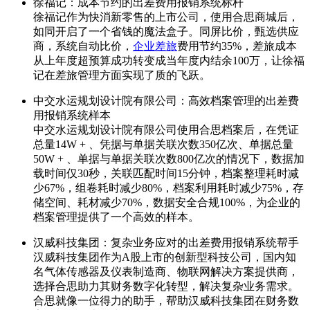
徐福记：成本节约的出差费用报销系统标杆
徐福记作为快消新零售的上市公司，使用合思商城后，
如同开启了一个省钱的魔法盒子。同屏比价，甄选供应
商，系统自动比价，
企业差旅
费用节约35%，差旅成本
从上年度超预算成功转变成当年度内结余100万，让徐福
记在差旅管理方面实现了质的飞跃。
中交水运规划设计院有限公司：高效档案管理的出差费
用报销系统样本
中交水运规划设计院有限公司使用合思档案后，在凭证
总量14W + 、凭据与单据关联次数350亿次、单据总量
50W + 、单据与单据关联次数800亿次的情况下，数据加
载时间仅30秒，关联匹配时间15分钟，档案整理耗时减
少67%，组卷耗时减少80%，档案利用耗时减少75%，存
储空间、耗材减少70%，数据安全合规100%，为企业的
档案管理提供了一个高效的样本。
汉威科技集团：复杂业务应对的出差费用报销系统帮手
汉威科技集团作为A股上市的创新型科技公司，国内知
名气体传感器及仪表制造商、物联网解决方案提供商，
选择合思助力其财务数字化转型，解决复杂业务需求。
合思就像一位得力的助手，帮助汉威科技集团在财务数