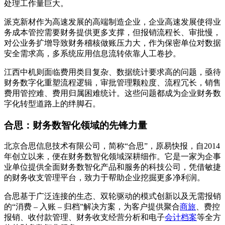
处理工作量巨大。
派克新材作为高速发展的高端制造企业，企业高速发展使得业
务成本管控需要财务提供更多支撑，但报销流程长、审批慢，
对公业务扩增导致财务稽核做账压力大，作为保密单位对数据
安全需求高，多系统应用信息流转依靠人工卷抄。
江西中机则面临费用类目复杂、数据统计要求高的问题，亟待
财务数字化重塑流程逻辑，审批管理颗粒度、流程冗长，销售
费用管控难、费用归属困难统计。这些问题都成为企业财务数
字化转型道路上的绊脚石。
合思：财务数智化领域的先锋力量
北京合思信息技术有限公司，简称“合思”，原易快报，自2014
年创立以来，便在财务数智化领域深耕细作。它是一家为企事
业单位提供全面财务数智化产品和服务的科技公司，凭借敏捷
的财务收支管理平台，致力于帮助企业挖掘更多净利润。
合思基于广泛连接的生态、双轮驱动的模式创新以及无需报销
的“消费 – 入账 – 归档”解决方案，为客户提供聚合
商旅
、费控
报销、收付款管理、财务收支经营分析和电子
会计档案
等全方