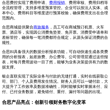
合思费控实现了费用申请、
费用报销
、费用审核、费用归档等
全流程管理，支持多维度预算管控。企业可以按法人实体、成
本中心、费用科目等维度进行预算校验，确保费用支出在合理
范围内。
合思商城提供聚合
商旅服务
，员工可在商城预订机票、火车
票、酒店等，实现因公消费免垫资、免开票。消费受申请单和
差标管控，确保每一笔消费都符合规定，从源头保证消费的合
规性。
合思BI具备强大的数据分析报表功能，可自动快速生成各类费
用的分析报表，如差旅费、办公费等。公司管理层通过这些报
表，对每月费用波动一目了然，能够为业务决策提供有力的数
据支撑。
银企直联实现了实际业务与付款的无缝打通，实时在线获取公
司、部门、个人及费用发生情况。财务人员可以一键付款，大
大提升了工作效率及数据准确性，同时能够实时掌握未付、应
付、已付业务数据，避免错付、重付、漏付等问题的出现。
合思产品亮点：创新引领财务数字化变革