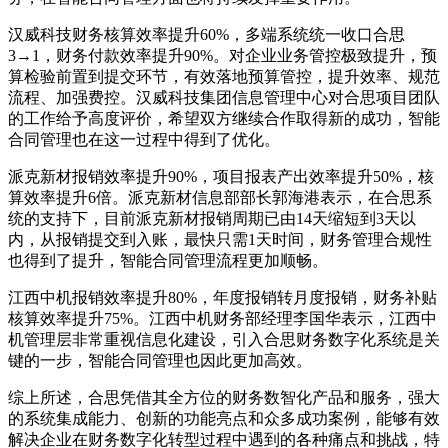
汉威科技财务核算效率提升60%，多端系统统一收口合思
3→1，财务付款效率提升90%。对企业业务管控极致提升，预
算检验前置到提交环节，有效落地预算管控，提升效率、规范
流程、加强费控。汉威科技集团信息管理中心对合思项目团队
的工作给予高度评价，希望双方继续合作取得新的成功，智能
合同管理也在这一过程中得到了优化。
派克新材报销效率提升90%，项目报表产出效率提升50%，核
算效率提升6倍。派克新材信息部部长郭海港表示，在合思系
统的支持下，目前派克新材报销周期已由14天缩短到3天以
内，从报销提交到入账，最快只需1天时间，财务管理合规性
也得到了提升，智能合同管理流程更加顺畅。
江西中机报销效率提升80%，年度报销转月度报销，财务补贴
核算效率提升75%。江西中机财务部经理李国华表示，江西中
机管理层非常重视信息化建设，引入合思财务数字化系统是关
键的一步，智能合同管理也因此更加高效。
综上所述，合思凭借其全方位的财务数智化产品和服务，强大
的系统集成能力、创新的功能亮点和众多成功案例，能够有效
解决企业在财务数字化转型过程中遇到的各种痛点和挑战，特