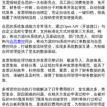
无需报销是合思的一大创新亮点。员工因公消费免垫资、免开
票，财务统一对账，自动拆分子对账单并发起审批，自动创建
结算单，发票明细自动绑定，凭证自动生成，一键归档，彻底
颠覆了传统报销流程，让报销变得更加便捷高效。
合思的系统集成能力非常强大。通过Open API（开放接口）与
自定义流程引擎技术，支持标准化方式对接第三方系统。例
如，将动力源HR系统的人员基础信息、部门负责人、组织架
构与
合思费控
同步，将动力源BPM系统中的订单数据与合思
费控同步，打破数据流转壁垒，实现多系统数据互通，为智能
合同管理提供了坚实的数据基础。
发票智能处理功能支持发票完整识别、极速导入、高效验真、
发票复核、价税分离、认证抵扣等多种发票使用规范。提高了
发票识别效率，杜绝假票、错票、重票，提升了财务数据的真
实性、准确性及及时性，保障了智能合同管理中财务数据的可
靠。
多维管控自动执行功能解决了日常费用统计、发生频次多、类
型复杂、跟踪困难的问题。在相关方发起申请过程中，会被对
应的WBS预算和部门预算包自动做管控，同时将执行过程记
录在台账和预算包，直接跟踪费用的进度，为智能合同管理提